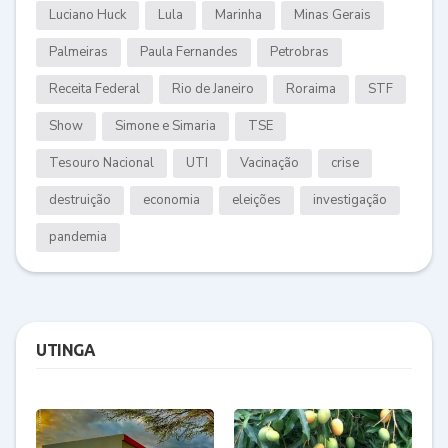
Luciano Huck
Lula
Marinha
Minas Gerais
Palmeiras
Paula Fernandes
Petrobras
Receita Federal
Rio de Janeiro
Roraima
STF
Show
Simone e Simaria
TSE
Tesouro Nacional
UTI
Vacinação
crise
destruição
economia
eleições
investigação
pandemia
UTINGA