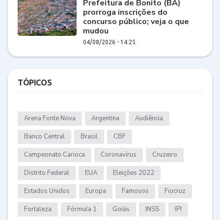
Prefeitura de Bonito (BA)
prorroga inscrições do
concurso público; veja o que
mudou
04/08/2026 - 14:25
TÓPICOS
Arena Fonte Nova
Argentina
Audiência
Banco Central
Brasil
CBF
Campeonato Carioca
Coronavírus
Cruzeiro
Distrito Federal
EUA
Eleições 2022
Estados Unidos
Europa
Famosos
Fiocruz
Fortaleza
Fórmula 1
Goiás
INSS
IPI