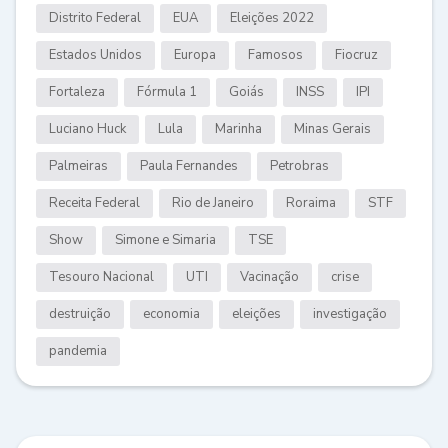
Distrito Federal
EUA
Eleições 2022
Estados Unidos
Europa
Famosos
Fiocruz
Fortaleza
Fórmula 1
Goiás
INSS
IPI
Luciano Huck
Lula
Marinha
Minas Gerais
Palmeiras
Paula Fernandes
Petrobras
Receita Federal
Rio de Janeiro
Roraima
STF
Show
Simone e Simaria
TSE
Tesouro Nacional
UTI
Vacinação
crise
destruição
economia
eleições
investigação
pandemia