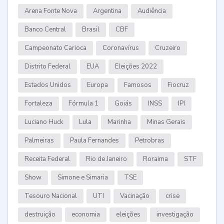
Arena Fonte Nova
Argentina
Audiência
Banco Central
Brasil
CBF
Campeonato Carioca
Coronavírus
Cruzeiro
Distrito Federal
EUA
Eleições 2022
Estados Unidos
Europa
Famosos
Fiocruz
Fortaleza
Fórmula 1
Goiás
INSS
IPI
Luciano Huck
Lula
Marinha
Minas Gerais
Palmeiras
Paula Fernandes
Petrobras
Receita Federal
Rio de Janeiro
Roraima
STF
Show
Simone e Simaria
TSE
Tesouro Nacional
UTI
Vacinação
crise
destruição
economia
eleições
investigação