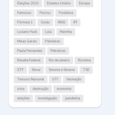
Eleições 2022
Estados Unidos
Europa
Famosos
Fiocruz
Fortaleza
Fórmula 1
Goiás
INSS
IPI
Luciano Huck
Lula
Marinha
Minas Gerais
Palmeiras
Paula Fernandes
Petrobras
Receita Federal
Rio de Janeiro
Roraima
STF
Show
Simone e Simaria
TSE
Tesouro Nacional
UTI
Vacinação
crise
destruição
economia
eleições
investigação
pandemia