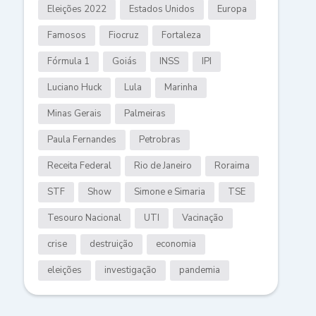
Eleições 2022
Estados Unidos
Europa
Famosos
Fiocruz
Fortaleza
Fórmula 1
Goiás
INSS
IPI
Luciano Huck
Lula
Marinha
Minas Gerais
Palmeiras
Paula Fernandes
Petrobras
Receita Federal
Rio de Janeiro
Roraima
STF
Show
Simone e Simaria
TSE
Tesouro Nacional
UTI
Vacinação
crise
destruição
economia
eleições
investigação
pandemia