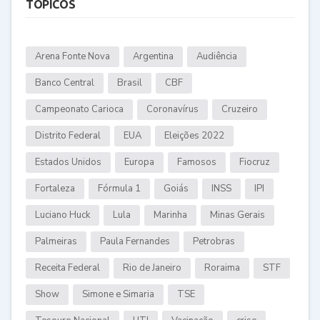
TÓPICOS
Arena Fonte Nova
Argentina
Audiência
Banco Central
Brasil
CBF
Campeonato Carioca
Coronavírus
Cruzeiro
Distrito Federal
EUA
Eleições 2022
Estados Unidos
Europa
Famosos
Fiocruz
Fortaleza
Fórmula 1
Goiás
INSS
IPI
Luciano Huck
Lula
Marinha
Minas Gerais
Palmeiras
Paula Fernandes
Petrobras
Receita Federal
Rio de Janeiro
Roraima
STF
Show
Simone e Simaria
TSE