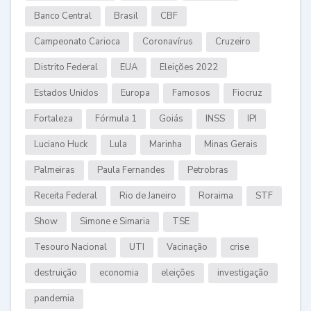
Banco Central
Brasil
CBF
Campeonato Carioca
Coronavírus
Cruzeiro
Distrito Federal
EUA
Eleições 2022
Estados Unidos
Europa
Famosos
Fiocruz
Fortaleza
Fórmula 1
Goiás
INSS
IPI
Luciano Huck
Lula
Marinha
Minas Gerais
Palmeiras
Paula Fernandes
Petrobras
Receita Federal
Rio de Janeiro
Roraima
STF
Show
Simone e Simaria
TSE
Tesouro Nacional
UTI
Vacinação
crise
destruição
economia
eleições
investigação
pandemia