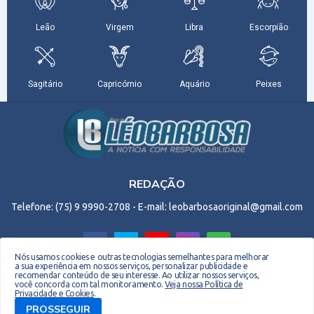
REDAÇÃO
Telefone: (75) 9 9990-2708 - E-mail: leobarbosaoriginal@gmail.com
Nós usamos cookies e outras tecnologias semelhantes para melhorar
a sua experiência em nossos serviços, personalizar publicidade e
recomendar conteúdo de seu interesse. Ao utilizar nossos serviços,
Copyright © 2026 EM Webdesign. Todos os direitos reservados. Desenvolvido por -
você concorda com tal monitoramento.
Veja nossa Política de
Privacidade e Cookies
.
Everton Meneses
PROSSEGUIR