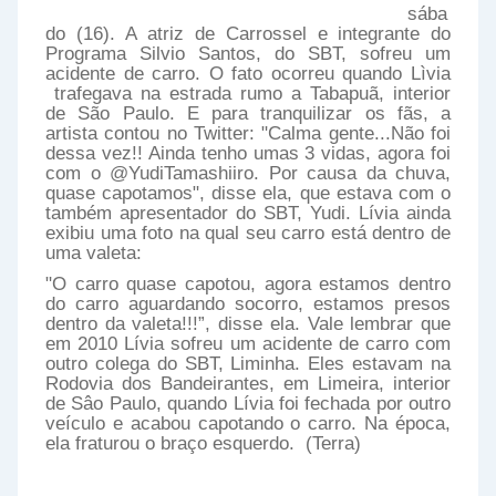
sába
do (16). A atriz de Carrossel e integrante do
Programa Silvio Santos, do SBT, sofreu um
acidente de carro. O fato ocorreu quando Lìvia
trafegava na estrada rumo a Tabapuã, interior
de São Paulo. E para tranquilizar os fãs, a
artista contou no Twitter: "Calma gente...Não foi
dessa vez!! Ainda tenho umas 3 vidas, agora foi
com o @YudiTamashiiro. Por causa da chuva,
quase capotamos", disse ela, que estava com o
também apresentador do SBT, Yudi. Lívia ainda
exibiu uma foto na qual seu carro está dentro de
uma valeta:
"O carro quase capotou, agora estamos dentro
do carro aguardando socorro, estamos presos
dentro da valeta!!!”, disse ela. Vale lembrar que
em 2010 Lívia sofreu um acidente de carro com
outro colega do SBT, Liminha. Eles estavam na
Rodovia dos Bandeirantes, em Limeira, interior
de Sâo Paulo, quando Lívia foi fechada por outro
veículo e acabou capotando o carro. Na época,
ela fraturou o braço esquerdo. (Terra)