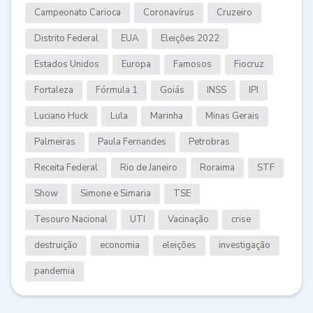
Campeonato Carioca
Coronavírus
Cruzeiro
Distrito Federal
EUA
Eleições 2022
Estados Unidos
Europa
Famosos
Fiocruz
Fortaleza
Fórmula 1
Goiás
INSS
IPI
Luciano Huck
Lula
Marinha
Minas Gerais
Palmeiras
Paula Fernandes
Petrobras
Receita Federal
Rio de Janeiro
Roraima
STF
Show
Simone e Simaria
TSE
Tesouro Nacional
UTI
Vacinação
crise
destruição
economia
eleições
investigação
pandemia