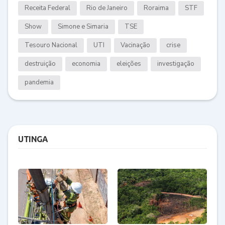
Receita Federal
Rio de Janeiro
Roraima
STF
Show
Simone e Simaria
TSE
Tesouro Nacional
UTI
Vacinação
crise
destruição
economia
eleições
investigação
pandemia
UTINGA