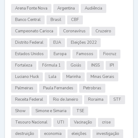
Arena Fonte Nova
Argentina
Audiência
Banco Central
Brasil
CBF
Campeonato Carioca
Coronavírus
Cruzeiro
Distrito Federal
EUA
Eleições 2022
Estados Unidos
Europa
Famosos
Fiocruz
Fortaleza
Fórmula 1
Goiás
INSS
IPI
Luciano Huck
Lula
Marinha
Minas Gerais
Palmeiras
Paula Fernandes
Petrobras
Receita Federal
Rio de Janeiro
Roraima
STF
Show
Simone e Simaria
TSE
Tesouro Nacional
UTI
Vacinação
crise
destruição
economia
eleições
investigação