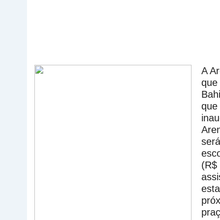
A Ar
que 
Bahi
que 
inau
Aren
será
esco
(R$ 
assi
esta
próx
praç