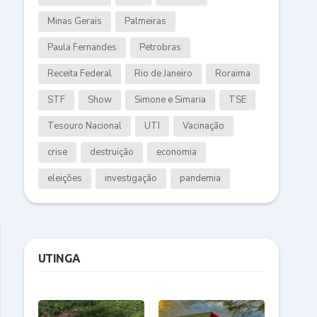
Minas Gerais
Palmeiras
Paula Fernandes
Petrobras
Receita Federal
Rio de Janeiro
Roraima
STF
Show
Simone e Simaria
TSE
Tesouro Nacional
UTI
Vacinação
crise
destruição
economia
eleições
investigação
pandemia
UTINGA