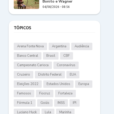
Bonito e Wagner
04/08/2026 - 08:56
TÓPICOS
Arena Fonte Nova
Argentina
Audiência
Banco Central
Brasil
CBF
Campeonato Carioca
Coronavírus
Cruzeiro
Distrito Federal
EUA
Eleições 2022
Estados Unidos
Europa
Famosos
Fiocruz
Fortaleza
Fórmula 1
Goiás
INSS
IPI
Luciano Huck
Lula
Marinha