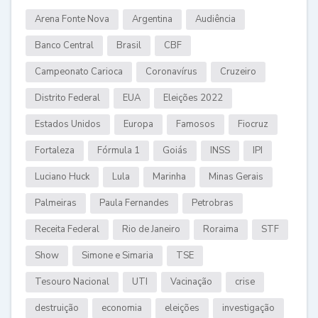
Arena Fonte Nova
Argentina
Audiência
Banco Central
Brasil
CBF
Campeonato Carioca
Coronavírus
Cruzeiro
Distrito Federal
EUA
Eleições 2022
Estados Unidos
Europa
Famosos
Fiocruz
Fortaleza
Fórmula 1
Goiás
INSS
IPI
Luciano Huck
Lula
Marinha
Minas Gerais
Palmeiras
Paula Fernandes
Petrobras
Receita Federal
Rio de Janeiro
Roraima
STF
Show
Simone e Simaria
TSE
Tesouro Nacional
UTI
Vacinação
crise
destruição
economia
eleições
investigação