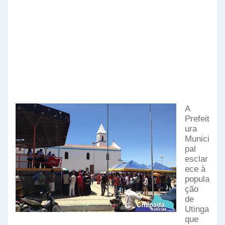
A
Prefeit
ura
Munici
pal
esclar
ece à
popula
ção
de
Utinga
que