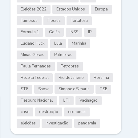
Eleições 2022
Estados Unidos
Europa
Famosos
Fiocruz
Fortaleza
Fórmula 1
Goiás
INSS
IPI
Luciano Huck
Lula
Marinha
Minas Gerais
Palmeiras
Paula Fernandes
Petrobras
Receita Federal
Rio de Janeiro
Roraima
STF
Show
Simone e Simaria
TSE
Tesouro Nacional
UTI
Vacinação
crise
destruição
economia
eleições
investigação
pandemia