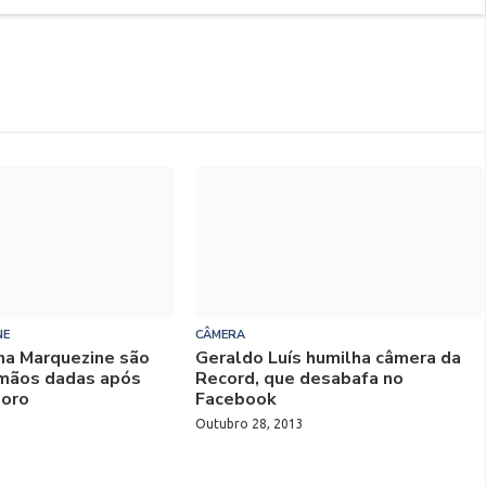
NE
CÂMERA
na Marquezine são
Geraldo Luís humilha câmera da
 mãos dadas após
Record, que desabafa no
moro
Facebook
Outubro 28, 2013