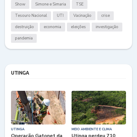
Show
Simone e Simaria
TSE
Tesouro Nacional
UTI
Vacinação
crise
destruição
economia
eleições
investigação
pandemia
UTINGA
UTINGA
MEIO AMBIENTE E CLIMA
Operação Gatonet da
Utinga perdeu 710