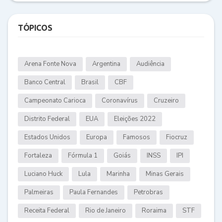
TÓPICOS
Arena Fonte Nova
Argentina
Audiência
Banco Central
Brasil
CBF
Campeonato Carioca
Coronavírus
Cruzeiro
Distrito Federal
EUA
Eleições 2022
Estados Unidos
Europa
Famosos
Fiocruz
Fortaleza
Fórmula 1
Goiás
INSS
IPI
Luciano Huck
Lula
Marinha
Minas Gerais
Palmeiras
Paula Fernandes
Petrobras
Receita Federal
Rio de Janeiro
Roraima
STF