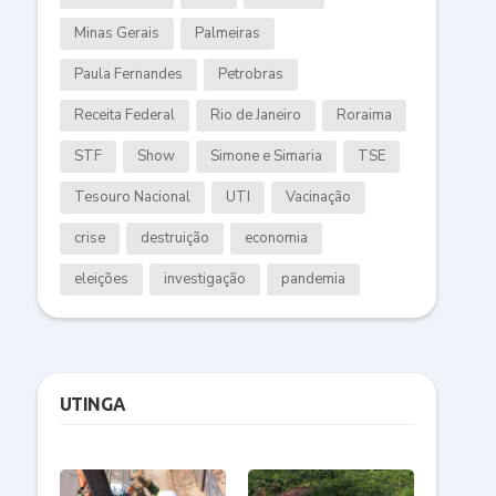
Minas Gerais
Palmeiras
Paula Fernandes
Petrobras
Receita Federal
Rio de Janeiro
Roraima
STF
Show
Simone e Simaria
TSE
Tesouro Nacional
UTI
Vacinação
crise
destruição
economia
eleições
investigação
pandemia
UTINGA