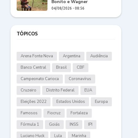
Bonito e Wagner
04/08/2026 - 08:56
TÓPICOS
Arena Fonte Nova
Argentina
Audiência
Banco Central
Brasil
CBF
Campeonato Carioca
Coronavírus
Cruzeiro
Distrito Federal
EUA
Eleições 2022
Estados Unidos
Europa
Famosos
Fiocruz
Fortaleza
Fórmula 1
Goiás
INSS
IPI
Luciano Huck
Lula
Marinha