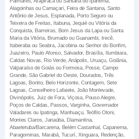
Palmares, Arapiraca ou Santana do Ipanema,
Alagoinhas ou Camaçari, Feira de Santana, Santo
Antônio de Jesus, Esplanada, Porto Seguro ou
Teixeira de Freitas, Itabuna, Jequié ou Vitória da
Conquista, Barreiras, Bom Jesus da Lapa ou Santa
Maria da Vitória, Brumado ou Guanambi, Irecê,
Itaberaba ou Seabra, Jacobina ou Senhor do Bonfim,
Juazeiro, Paulo Afonso, Salvador, Brasília, Itumbiara,
Caldas Novas, Rio Verde, Anápolis, Uruaçu, Goiânia,
Valparaíso de Goiás ou Formosa, Posse, Campo
Grande, São Gabriel do Oeste, Dourados, Três
Lagoas, Bonito, Belo Horizonte, Contagem, Sete
Lagoas, Conselheiro Lafaiete, João Monlevade,
Divinópolis, Juiz de Fora, Viçosa, Pouso Alegre,
Poços de Caldas, Passos, Varginha, Governador
Valadares ou Ipatinga, Manhuaçu, Teófilo Otoni,
Montes Claros, Janaúba, Diamantina,
Abaetetuba/Barcarena, Belém Castanhal, Capanema,
Paragominas, Marabá, Tucurí, Xinguara, Redenção,