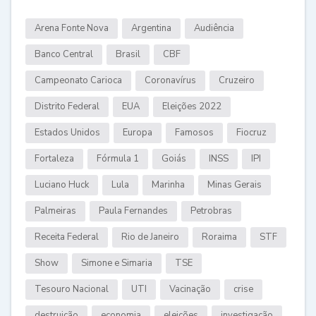
Arena Fonte Nova
Argentina
Audiência
Banco Central
Brasil
CBF
Campeonato Carioca
Coronavírus
Cruzeiro
Distrito Federal
EUA
Eleições 2022
Estados Unidos
Europa
Famosos
Fiocruz
Fortaleza
Fórmula 1
Goiás
INSS
IPI
Luciano Huck
Lula
Marinha
Minas Gerais
Palmeiras
Paula Fernandes
Petrobras
Receita Federal
Rio de Janeiro
Roraima
STF
Show
Simone e Simaria
TSE
Tesouro Nacional
UTI
Vacinação
crise
destruição
economia
eleições
investigação