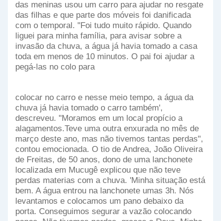
das meninas usou um carro para ajudar no resgate
das filhas e que parte dos móveis foi danificada
com o temporal. "Foi tudo muito rápido. Quando
liguei para minha família, para avisar sobre a
invasão da chuva, a água já havia tomado a casa
toda em menos de 10 minutos. O pai foi ajudar a
pegá-las no colo para
colocar no carro e nesse meio tempo, a água da
chuva já havia tomado o carro também',
descreveu
.
"Moramos em um local propício a
alagamentos.Teve uma outra enxurada no mês de
março deste ano, mas não tivemos tantas perdas",
contou emocionada.
O tio de Andrea, João Oliveira
de Freitas, de 50 anos, dono de uma lanchonete
localizada em
Mucugê
explicou que não teve
perdas materias com a chuva. 'Minha situação está
bem. A água entrou na lanchonete umas 3h. Nós
levantamos e colocamos um pano debaixo da
porta. Conseguimos segurar a vazão colocando