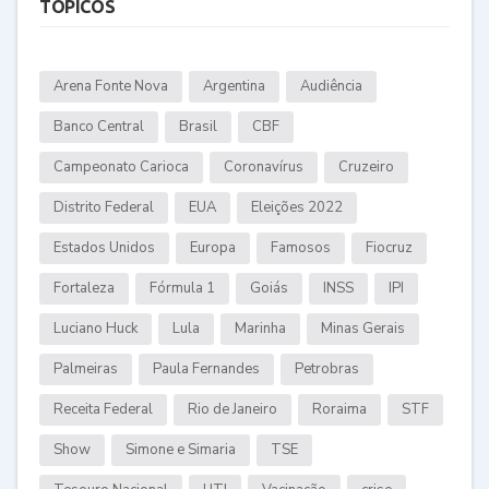
TÓPICOS
Arena Fonte Nova
Argentina
Audiência
Banco Central
Brasil
CBF
Campeonato Carioca
Coronavírus
Cruzeiro
Distrito Federal
EUA
Eleições 2022
Estados Unidos
Europa
Famosos
Fiocruz
Fortaleza
Fórmula 1
Goiás
INSS
IPI
Luciano Huck
Lula
Marinha
Minas Gerais
Palmeiras
Paula Fernandes
Petrobras
Receita Federal
Rio de Janeiro
Roraima
STF
Show
Simone e Simaria
TSE