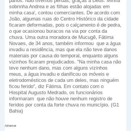
panos. Não tivemos perdas, graças a Deus. Minha
sobrinha Andrea e as filhas estão alojadas em
minha casa', contou comerciantes.
De acordo com
João, algumas ruas do Centro Histórico da cidade
ficaram deformadas, pois o calçamento é de pedra,
o que ocasionou buracos na via por conta da
chuva.
Uma outra moradora de Mucugê, Fátima
Novaes, de 34 anos, também informou
que a água
invadiu a residência, mas que ela não teve danos
materiais por causa do temporal, enquanto alguns
vizinhos ficaram prejudicados. "Na minha casa não
teve nenhum dano, mas com alguns vizinhos
meus, a água invadiu e danificou os móveis e
eletrodomésticos de cada um deles, mas ninguém
ficou ferido", diz Fátima.
Em contato com o
Hospital Augusto Medrado, os funcionários
informaram
que não houve nenhum registro de
feridos por conta da forte chuva no município. (G1
Bahia)
Adsense