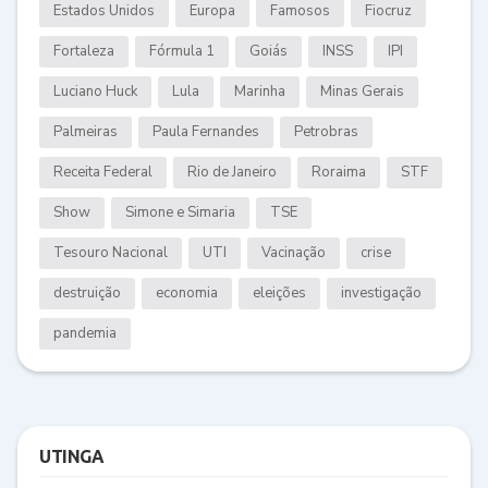
Estados Unidos
Europa
Famosos
Fiocruz
Fortaleza
Fórmula 1
Goiás
INSS
IPI
Luciano Huck
Lula
Marinha
Minas Gerais
Palmeiras
Paula Fernandes
Petrobras
Receita Federal
Rio de Janeiro
Roraima
STF
Show
Simone e Simaria
TSE
Tesouro Nacional
UTI
Vacinação
crise
destruição
economia
eleições
investigação
pandemia
UTINGA