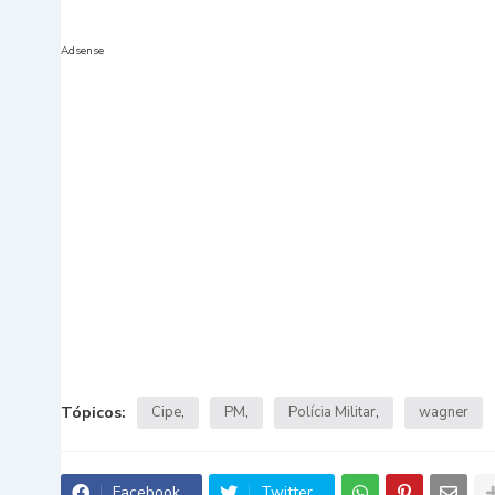
Adsense
Tópicos:
Cipe
PM
Polícia Militar
wagner
Facebook
Twitter