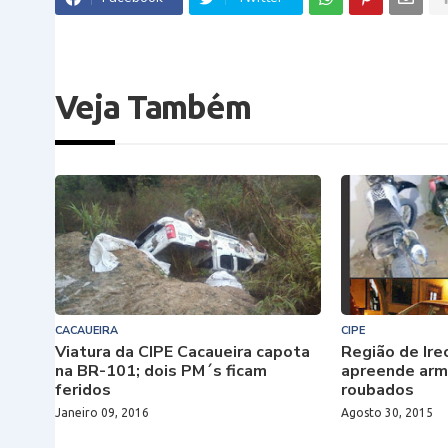
Veja Também
CACAUEIRA
CIPE
Viatura da CIPE Cacaueira capota
Região de Ir
na BR-101; dois PM´s ficam
apreende arm
feridos
roubados
Janeiro 09, 2016
Agosto 30, 2015