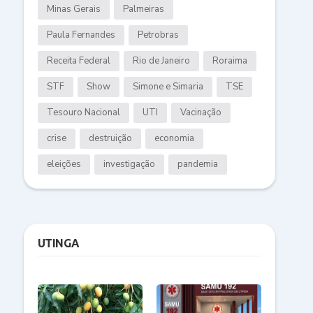
Minas Gerais
Palmeiras
Paula Fernandes
Petrobras
Receita Federal
Rio de Janeiro
Roraima
STF
Show
Simone e Simaria
TSE
Tesouro Nacional
UTI
Vacinação
crise
destruição
economia
eleições
investigação
pandemia
UTINGA