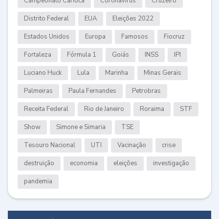
Campeonato Carioca
Coronavírus
Cruzeiro
Distrito Federal
EUA
Eleições 2022
Estados Unidos
Europa
Famosos
Fiocruz
Fortaleza
Fórmula 1
Goiás
INSS
IPI
Luciano Huck
Lula
Marinha
Minas Gerais
Palmeiras
Paula Fernandes
Petrobras
Receita Federal
Rio de Janeiro
Roraima
STF
Show
Simone e Simaria
TSE
Tesouro Nacional
UTI
Vacinação
crise
destruição
economia
eleições
investigação
pandemia