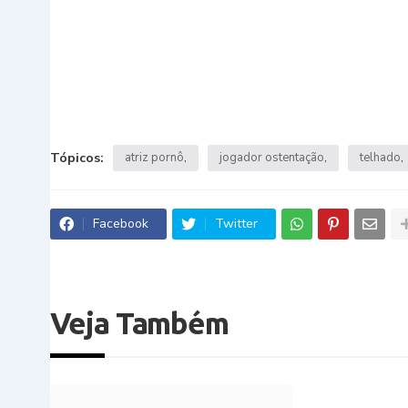
Tópicos:
atriz pornô
jogador ostentação
telhado
Facebook
Twitter
Veja Também