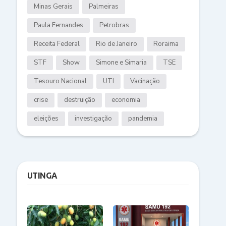
Minas Gerais
Palmeiras
Paula Fernandes
Petrobras
Receita Federal
Rio de Janeiro
Roraima
STF
Show
Simone e Simaria
TSE
Tesouro Nacional
UTI
Vacinação
crise
destruição
economia
eleições
investigação
pandemia
UTINGA