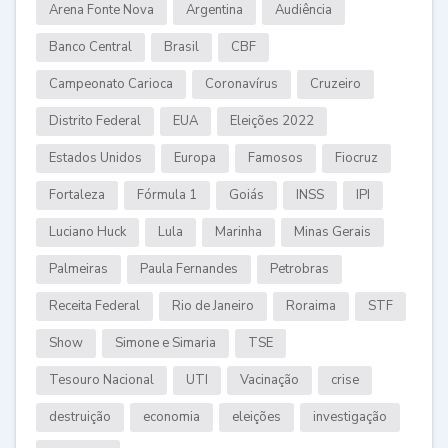
Arena Fonte Nova
Argentina
Audiência
Banco Central
Brasil
CBF
Campeonato Carioca
Coronavírus
Cruzeiro
Distrito Federal
EUA
Eleições 2022
Estados Unidos
Europa
Famosos
Fiocruz
Fortaleza
Fórmula 1
Goiás
INSS
IPI
Luciano Huck
Lula
Marinha
Minas Gerais
Palmeiras
Paula Fernandes
Petrobras
Receita Federal
Rio de Janeiro
Roraima
STF
Show
Simone e Simaria
TSE
Tesouro Nacional
UTI
Vacinação
crise
destruição
economia
eleições
investigação