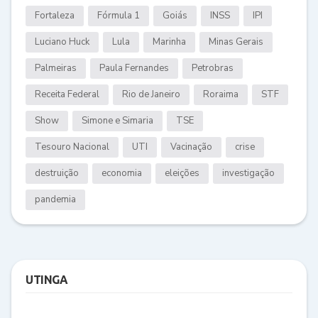
Fortaleza
Fórmula 1
Goiás
INSS
IPI
Luciano Huck
Lula
Marinha
Minas Gerais
Palmeiras
Paula Fernandes
Petrobras
Receita Federal
Rio de Janeiro
Roraima
STF
Show
Simone e Simaria
TSE
Tesouro Nacional
UTI
Vacinação
crise
destruição
economia
eleições
investigação
pandemia
UTINGA