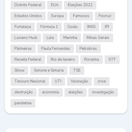
Distrito Federal
EUA
Eleições 2022
Estados Unidos
Europa
Famosos
Fiocruz
Fortaleza
Fórmula 1
Goiás
INSS
IPI
Luciano Huck
Lula
Marinha
Minas Gerais
Palmeiras
Paula Fernandes
Petrobras
Receita Federal
Rio de Janeiro
Roraima
STF
Show
Simone e Simaria
TSE
Tesouro Nacional
UTI
Vacinação
crise
destruição
economia
eleições
investigação
pandemia