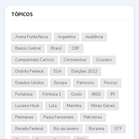
TÓPICOS
Arena Fonte Nova
Argentina
Audiência
Banco Central
Brasil
CBF
Campeonato Carioca
Coronavírus
Cruzeiro
Distrito Federal
EUA
Eleições 2022
Estados Unidos
Europa
Famosos
Fiocruz
Fortaleza
Fórmula 1
Goiás
INSS
IPI
Luciano Huck
Lula
Marinha
Minas Gerais
Palmeiras
Paula Fernandes
Petrobras
Receita Federal
Rio de Janeiro
Roraima
STF