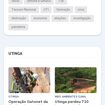
Show
Simone e Simaria
TSE
Tesouro Nacional
UTI
Vacinação
crise
destruição
economia
eleições
investigação
pandemia
UTINGA
UTINGA
MEIO AMBIENTE E CLIMA
Operação Gatonet da
Utinga perdeu 710