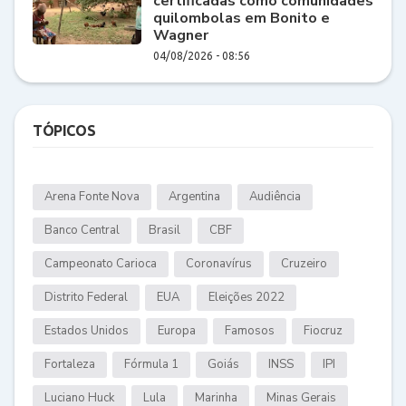
certificadas como comunidades
quilombolas em Bonito e
Wagner
04/08/2026 - 08:56
TÓPICOS
Arena Fonte Nova
Argentina
Audiência
Banco Central
Brasil
CBF
Campeonato Carioca
Coronavírus
Cruzeiro
Distrito Federal
EUA
Eleições 2022
Estados Unidos
Europa
Famosos
Fiocruz
Fortaleza
Fórmula 1
Goiás
INSS
IPI
Luciano Huck
Lula
Marinha
Minas Gerais