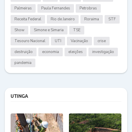
Palmeiras
Paula Fernandes
Petrobras
Receita Federal
Rio de Janeiro
Roraima
STF
Show
Simone e Simaria
TSE
Tesouro Nacional
UTI
Vacinação
crise
destruição
economia
eleições
investigação
pandemia
UTINGA