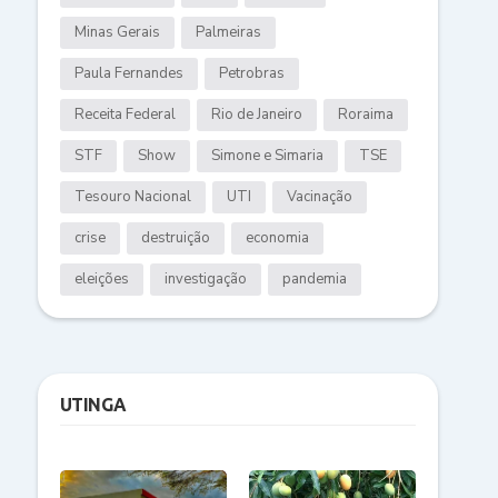
Minas Gerais
Palmeiras
Paula Fernandes
Petrobras
Receita Federal
Rio de Janeiro
Roraima
STF
Show
Simone e Simaria
TSE
Tesouro Nacional
UTI
Vacinação
crise
destruição
economia
eleições
investigação
pandemia
UTINGA