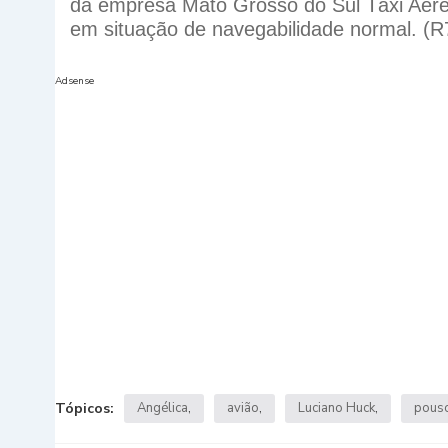
da empresa Mato Grosso do Sul Táxi Aéreo
em situação de navegabilidade normal. (R
Adsense
Tópicos:
Angélica
avião
Luciano Huck
pouso