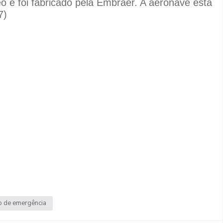
 e foi fabricado pela Embraer. A aeronave está
7)
 de emergência