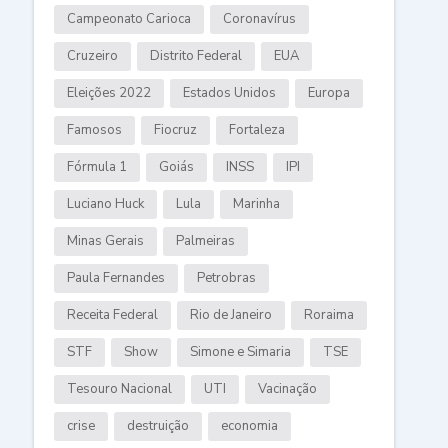
Campeonato Carioca
Coronavírus
Cruzeiro
Distrito Federal
EUA
Eleições 2022
Estados Unidos
Europa
Famosos
Fiocruz
Fortaleza
Fórmula 1
Goiás
INSS
IPI
Luciano Huck
Lula
Marinha
Minas Gerais
Palmeiras
Paula Fernandes
Petrobras
Receita Federal
Rio de Janeiro
Roraima
STF
Show
Simone e Simaria
TSE
Tesouro Nacional
UTI
Vacinação
crise
destruição
economia