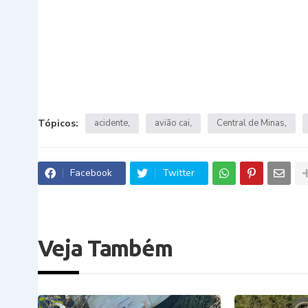
Tópicos:
acidente
avião cai
Central de Minas
Facebook
Twitter
Veja Também