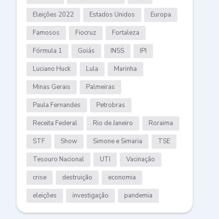
Eleições 2022
Estados Unidos
Europa
Famosos
Fiocruz
Fortaleza
Fórmula 1
Goiás
INSS
IPI
Luciano Huck
Lula
Marinha
Minas Gerais
Palmeiras
Paula Fernandes
Petrobras
Receita Federal
Rio de Janeiro
Roraima
STF
Show
Simone e Simaria
TSE
Tesouro Nacional
UTI
Vacinação
crise
destruição
economia
eleições
investigação
pandemia