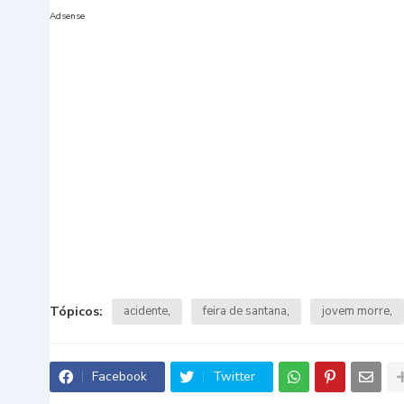
Adsense
Tópicos:
acidente
feira de santana
jovem morre
Facebook
Twitter