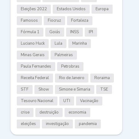
Eleições 2022
Estados Unidos
Europa
Famosos
Fiocruz
Fortaleza
Fórmula 1
Goiás
INSS
IPI
Luciano Huck
Lula
Marinha
Minas Gerais
Palmeiras
Paula Fernandes
Petrobras
Receita Federal
Rio de Janeiro
Roraima
STF
Show
Simone e Simaria
TSE
Tesouro Nacional
UTI
Vacinação
crise
destruição
economia
eleições
investigação
pandemia