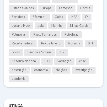
Estados Unidos
Europa
Famosos
Fiocruz
Fortaleza
Fórmula 1
Goiás
INSS
IPI
Luciano Huck
Lula
Marinha
Minas Gerais
Palmeiras
Paula Fernandes
Petrobras
Receita Federal
Rio de Janeiro
Roraima
STF
Show
Simone e Simaria
TSE
Tesouro Nacional
UTI
Vacinação
crise
destruição
economia
eleições
investigação
pandemia
UTINGA