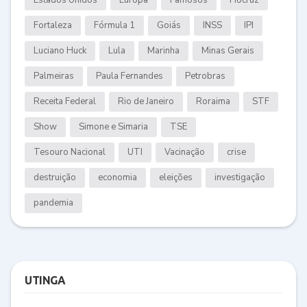
Fortaleza
Fórmula 1
Goiás
INSS
IPI
Luciano Huck
Lula
Marinha
Minas Gerais
Palmeiras
Paula Fernandes
Petrobras
Receita Federal
Rio de Janeiro
Roraima
STF
Show
Simone e Simaria
TSE
Tesouro Nacional
UTI
Vacinação
crise
destruição
economia
eleições
investigação
pandemia
UTINGA