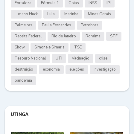
Fortaleza
Fórmula 1
Goiás
INSS
IPI
Luciano Huck
Lula
Marinha
Minas Gerais
Palmeiras
Paula Fernandes
Petrobras
Receita Federal
Rio de Janeiro
Roraima
STF
Show
Simone e Simaria
TSE
Tesouro Nacional
UTI
Vacinação
crise
destruição
economia
eleições
investigação
pandemia
UTINGA