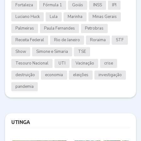
Fortaleza
Fórmula 1
Goiás
INSS
IPI
Luciano Huck
Lula
Marinha
Minas Gerais
Palmeiras
Paula Fernandes
Petrobras
Receita Federal
Rio de Janeiro
Roraima
STF
Show
Simone e Simaria
TSE
Tesouro Nacional
UTI
Vacinação
crise
destruição
economia
eleições
investigação
pandemia
UTINGA