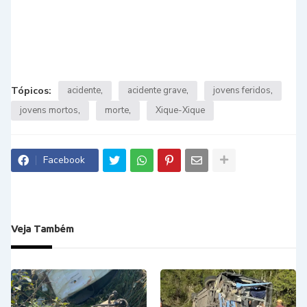
Tópicos:
acidente
acidente grave
jovens feridos
jovens mortos
morte
Xique-Xique
Facebook
Veja Também