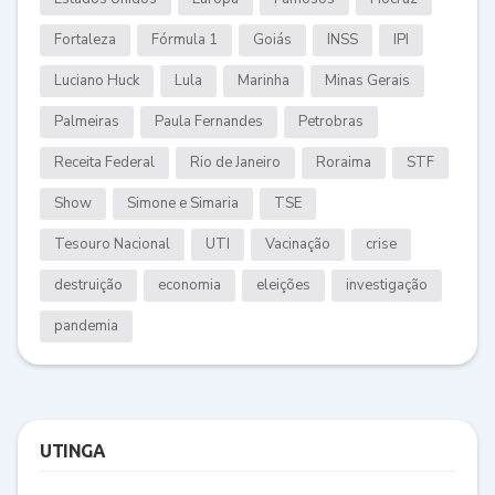
Fortaleza
Fórmula 1
Goiás
INSS
IPI
Luciano Huck
Lula
Marinha
Minas Gerais
Palmeiras
Paula Fernandes
Petrobras
Receita Federal
Rio de Janeiro
Roraima
STF
Show
Simone e Simaria
TSE
Tesouro Nacional
UTI
Vacinação
crise
destruição
economia
eleições
investigação
pandemia
UTINGA