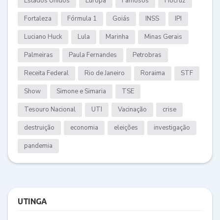
Estados Unidos
Europa
Famosos
Fiocruz
Fortaleza
Fórmula 1
Goiás
INSS
IPI
Luciano Huck
Lula
Marinha
Minas Gerais
Palmeiras
Paula Fernandes
Petrobras
Receita Federal
Rio de Janeiro
Roraima
STF
Show
Simone e Simaria
TSE
Tesouro Nacional
UTI
Vacinação
crise
destruição
economia
eleições
investigação
pandemia
UTINGA