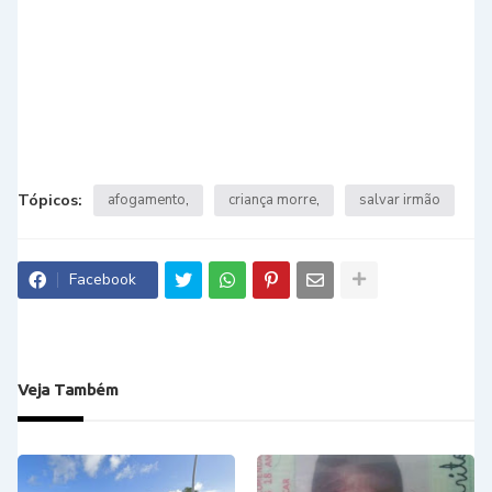
Tópicos:
afogamento
criança morre
salvar irmão
Facebook
Veja Também