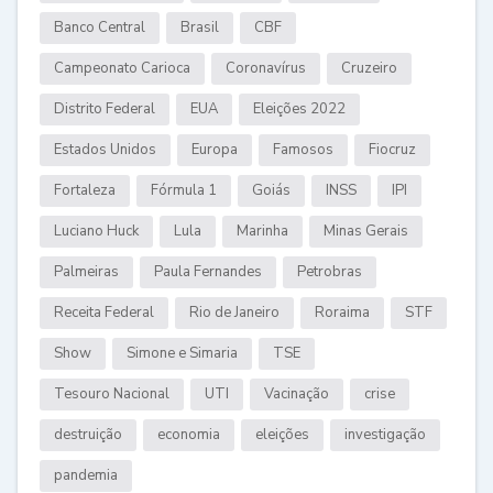
Banco Central
Brasil
CBF
Campeonato Carioca
Coronavírus
Cruzeiro
Distrito Federal
EUA
Eleições 2022
Estados Unidos
Europa
Famosos
Fiocruz
Fortaleza
Fórmula 1
Goiás
INSS
IPI
Luciano Huck
Lula
Marinha
Minas Gerais
Palmeiras
Paula Fernandes
Petrobras
Receita Federal
Rio de Janeiro
Roraima
STF
Show
Simone e Simaria
TSE
Tesouro Nacional
UTI
Vacinação
crise
destruição
economia
eleições
investigação
pandemia