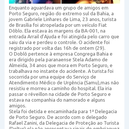
Enquanto aguardava um grupo de amigos em
Porto Seguro, região do extremo sul da Bahia, a
jovem Gabriele Linhares de Lima, 23 anos, turista
de Brasília foi atropelada por um veículo Fiat
Dôblo. Ela estava às margens da BA-001, na
entrada Arrail d’Ajuda e foi atingida pelo carro que
saiu da via e perdeu o controle. O acidente foi
registrado por volta das 16h de ontem (29).
O Doblô pertence à empresa Congrega Bahia e
era dirigido pela paranaense Stela Adamo de
Almeida, 34 anos que mora em Porto Seguro, e
trabalhava no instante do acidente. A turista foi
socorrida por uma equipe do Serviço de
Atendimento Médico de Urgência (Samu),mas não
resistiu e morreu a caminho do hospital. Ela iria
passar o réveillon na cidade de Porto Seguro e
estava na companhia do namorado e alguns
amigos.
Stela foi detida e encaminhada para 1ª Delegacia
de Porto Seguro. De acordo com o delegado
Rafael Zanini, da Delegacia de Proteção ao Turista
(Deltur) ela não apresentava sinais de embriaguez