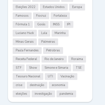
Eleições 2022
Estados Unidos
Europa
Famosos
Fiocruz
Fortaleza
Fórmula 1
Goiás
INSS
IPI
Luciano Huck
Lula
Marinha
Minas Gerais
Palmeiras
Paula Fernandes
Petrobras
Receita Federal
Rio de Janeiro
Roraima
STF
Show
Simone e Simaria
TSE
Tesouro Nacional
UTI
Vacinação
crise
destruição
economia
eleições
investigação
pandemia