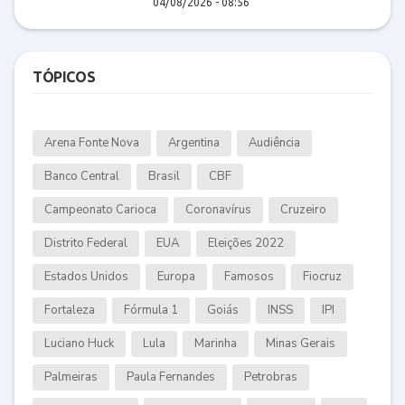
04/08/2026 - 08:56
TÓPICOS
Arena Fonte Nova
Argentina
Audiência
Banco Central
Brasil
CBF
Campeonato Carioca
Coronavírus
Cruzeiro
Distrito Federal
EUA
Eleições 2022
Estados Unidos
Europa
Famosos
Fiocruz
Fortaleza
Fórmula 1
Goiás
INSS
IPI
Luciano Huck
Lula
Marinha
Minas Gerais
Palmeiras
Paula Fernandes
Petrobras