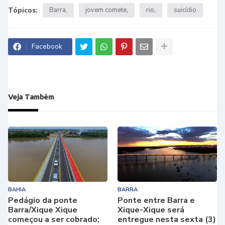
Tópicos:
Barra
jovem comete
rio
suicídio
Facebook
Veja Também
BAHIA
BARRA
Pedágio da ponte
Ponte entre Barra e
Barra/Xique Xique
Xique-Xique será
começou a ser cobrado;
entregue nesta sexta (3)