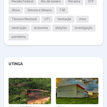
Receita Federal
Rio de Janeiro
Roraima
STF
Show
Simone e Simaria
TSE
Tesouro Nacional
UTI
Vacinação
crise
destruição
economia
eleições
investigação
pandemia
UTINGA