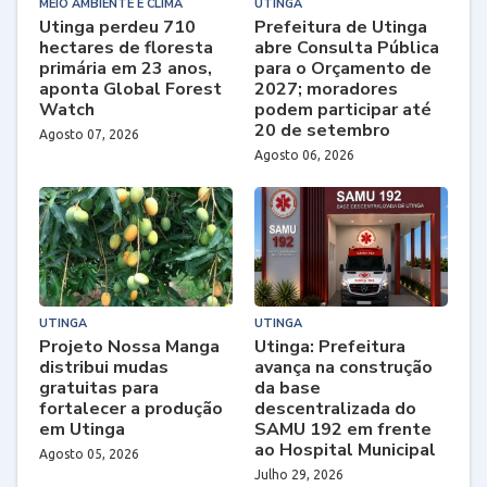
MEIO AMBIENTE E CLIMA
UTINGA
Utinga perdeu 710
Prefeitura de Utinga
hectares de floresta
abre Consulta Pública
primária em 23 anos,
para o Orçamento de
aponta Global Forest
2027; moradores
Watch
podem participar até
20 de setembro
Agosto 07, 2026
Agosto 06, 2026
UTINGA
UTINGA
Projeto Nossa Manga
Utinga: Prefeitura
distribui mudas
avança na construção
gratuitas para
da base
fortalecer a produção
descentralizada do
em Utinga
SAMU 192 em frente
ao Hospital Municipal
Agosto 05, 2026
Julho 29, 2026