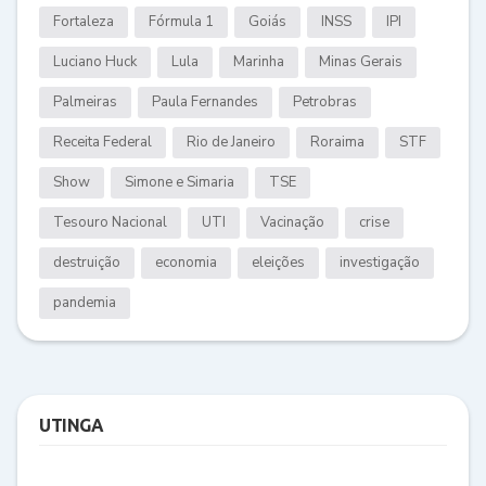
Fortaleza
Fórmula 1
Goiás
INSS
IPI
Luciano Huck
Lula
Marinha
Minas Gerais
Palmeiras
Paula Fernandes
Petrobras
Receita Federal
Rio de Janeiro
Roraima
STF
Show
Simone e Simaria
TSE
Tesouro Nacional
UTI
Vacinação
crise
destruição
economia
eleições
investigação
pandemia
UTINGA