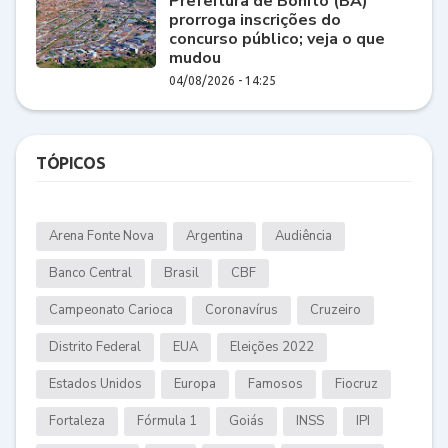
Prefeitura de Bonito (BA)
prorroga inscrições do
concurso público; veja o que
mudou
04/08/2026 - 14:25
TÓPICOS
Arena Fonte Nova
Argentina
Audiência
Banco Central
Brasil
CBF
Campeonato Carioca
Coronavírus
Cruzeiro
Distrito Federal
EUA
Eleições 2022
Estados Unidos
Europa
Famosos
Fiocruz
Fortaleza
Fórmula 1
Goiás
INSS
IPI