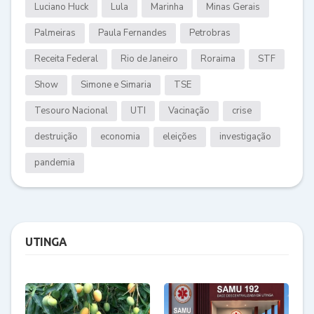
Luciano Huck
Lula
Marinha
Minas Gerais
Palmeiras
Paula Fernandes
Petrobras
Receita Federal
Rio de Janeiro
Roraima
STF
Show
Simone e Simaria
TSE
Tesouro Nacional
UTI
Vacinação
crise
destruição
economia
eleições
investigação
pandemia
UTINGA