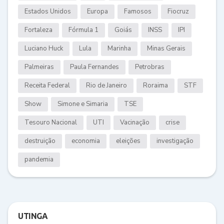
Estados Unidos
Europa
Famosos
Fiocruz
Fortaleza
Fórmula 1
Goiás
INSS
IPI
Luciano Huck
Lula
Marinha
Minas Gerais
Palmeiras
Paula Fernandes
Petrobras
Receita Federal
Rio de Janeiro
Roraima
STF
Show
Simone e Simaria
TSE
Tesouro Nacional
UTI
Vacinação
crise
destruição
economia
eleições
investigação
pandemia
UTINGA