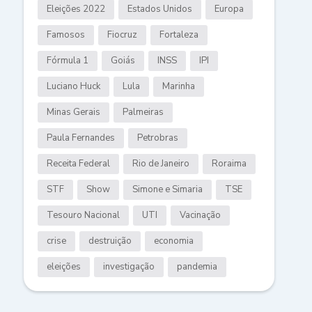
Eleições 2022
Estados Unidos
Europa
Famosos
Fiocruz
Fortaleza
Fórmula 1
Goiás
INSS
IPI
Luciano Huck
Lula
Marinha
Minas Gerais
Palmeiras
Paula Fernandes
Petrobras
Receita Federal
Rio de Janeiro
Roraima
STF
Show
Simone e Simaria
TSE
Tesouro Nacional
UTI
Vacinação
crise
destruição
economia
eleições
investigação
pandemia