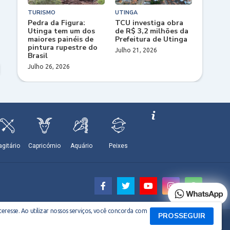
TURISMO
UTINGA
Pedra da Figura:
TCU investiga obra
Utinga tem um dos
de R$ 3,2 milhões da
maiores painéis de
Prefeitura de Utinga
pintura rupestre do
Julho 21, 2026
Brasil
Julho 26, 2026
eresse. Ao utilizar nossos serviços, você concorda com
PROSSEGUIR
Biografia do Site
Quem sou
Contato