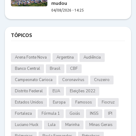
mudou
04/08/2026 - 14:25
TÓPICOS
Arena Fonte Nova
Argentina
Audiência
Banco Central
Brasil
CBF
Campeonato Carioca
Coronavírus
Cruzeiro
Distrito Federal
EUA
Eleições 2022
Estados Unidos
Europa
Famosos
Fiocruz
Fortaleza
Fórmula 1
Goiás
INSS
IPI
Luciano Huck
Lula
Marinha
Minas Gerais
Palmeiras
Paula Fernandes
Petrobras