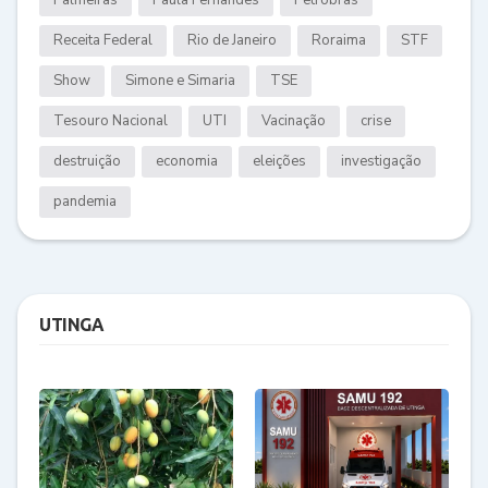
Receita Federal
Rio de Janeiro
Roraima
STF
Show
Simone e Simaria
TSE
Tesouro Nacional
UTI
Vacinação
crise
destruição
economia
eleições
investigação
pandemia
UTINGA