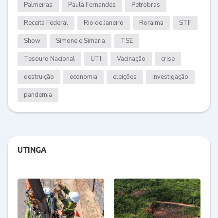
Palmeiras
Paula Fernandes
Petrobras
Receita Federal
Rio de Janeiro
Roraima
STF
Show
Simone e Simaria
TSE
Tesouro Nacional
UTI
Vacinação
crise
destruição
economia
eleições
investigação
pandemia
UTINGA