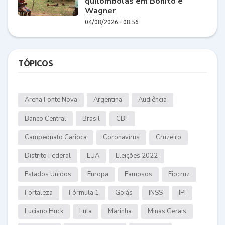
quilombolas em Bonito e
Wagner
04/08/2026 - 08:56
TÓPICOS
Arena Fonte Nova
Argentina
Audiência
Banco Central
Brasil
CBF
Campeonato Carioca
Coronavírus
Cruzeiro
Distrito Federal
EUA
Eleições 2022
Estados Unidos
Europa
Famosos
Fiocruz
Fortaleza
Fórmula 1
Goiás
INSS
IPI
Luciano Huck
Lula
Marinha
Minas Gerais