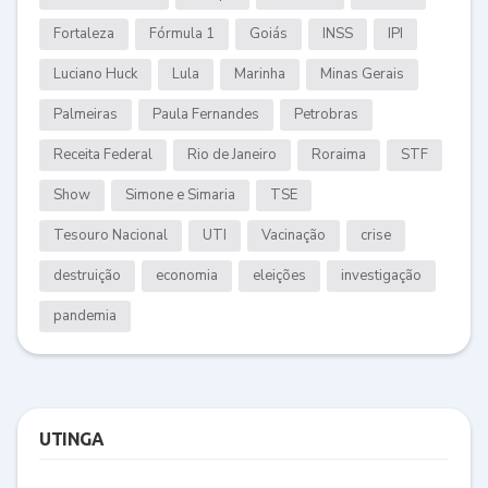
Fortaleza
Fórmula 1
Goiás
INSS
IPI
Luciano Huck
Lula
Marinha
Minas Gerais
Palmeiras
Paula Fernandes
Petrobras
Receita Federal
Rio de Janeiro
Roraima
STF
Show
Simone e Simaria
TSE
Tesouro Nacional
UTI
Vacinação
crise
destruição
economia
eleições
investigação
pandemia
UTINGA