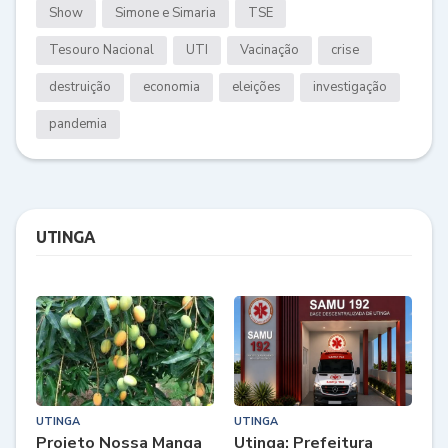
Show
Simone e Simaria
TSE
Tesouro Nacional
UTI
Vacinação
crise
destruição
economia
eleições
investigação
pandemia
UTINGA
UTINGA
UTINGA
Projeto Nossa Manga
Utinga: Prefeitura