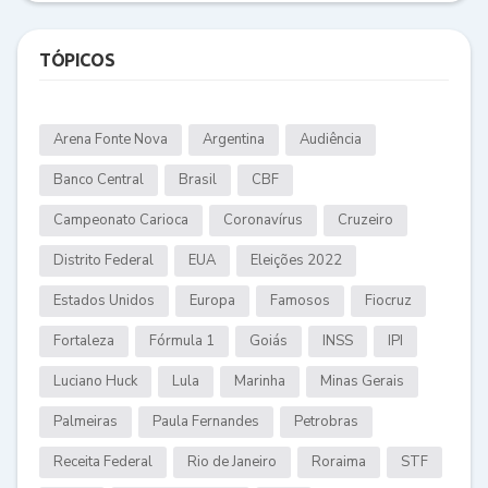
TÓPICOS
Arena Fonte Nova
Argentina
Audiência
Banco Central
Brasil
CBF
Campeonato Carioca
Coronavírus
Cruzeiro
Distrito Federal
EUA
Eleições 2022
Estados Unidos
Europa
Famosos
Fiocruz
Fortaleza
Fórmula 1
Goiás
INSS
IPI
Luciano Huck
Lula
Marinha
Minas Gerais
Palmeiras
Paula Fernandes
Petrobras
Receita Federal
Rio de Janeiro
Roraima
STF