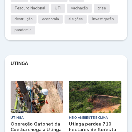
Tesouro Nacional
UTI
Vacinação
crise
destruição
economia
eleições
investigação
pandemia
UTINGA
UTINGA
MEIO AMBIENTE E CLIMA
Operação Gatonet da
Utinga perdeu 710
Coelba chega a Utinga
hectares de floresta