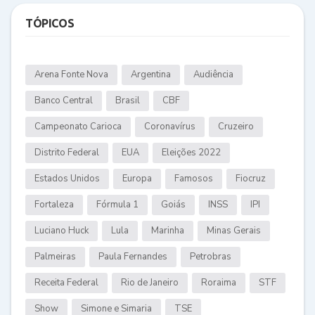
TÓPICOS
Arena Fonte Nova
Argentina
Audiência
Banco Central
Brasil
CBF
Campeonato Carioca
Coronavírus
Cruzeiro
Distrito Federal
EUA
Eleições 2022
Estados Unidos
Europa
Famosos
Fiocruz
Fortaleza
Fórmula 1
Goiás
INSS
IPI
Luciano Huck
Lula
Marinha
Minas Gerais
Palmeiras
Paula Fernandes
Petrobras
Receita Federal
Rio de Janeiro
Roraima
STF
Show
Simone e Simaria
TSE