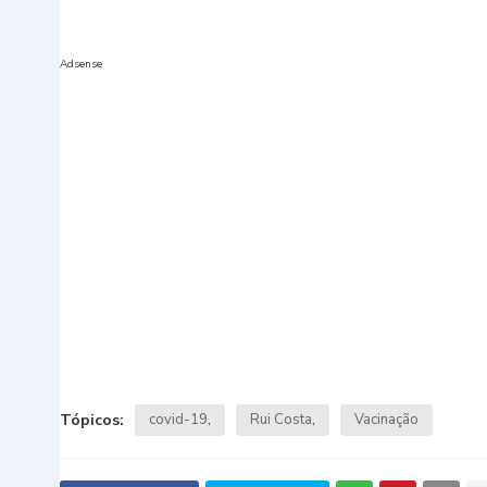
Adsense
Tópicos:
covid-19
Rui Costa
Vacinação