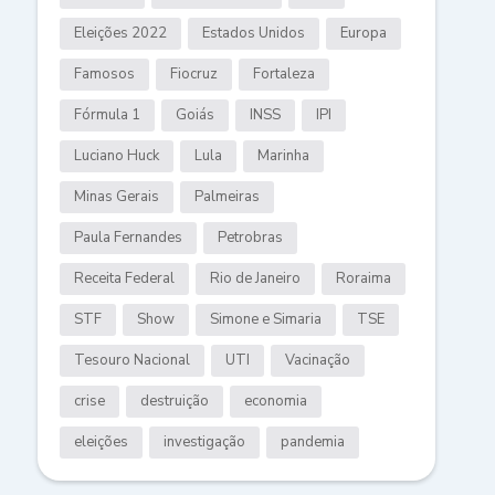
Eleições 2022
Estados Unidos
Europa
Famosos
Fiocruz
Fortaleza
Fórmula 1
Goiás
INSS
IPI
Luciano Huck
Lula
Marinha
Minas Gerais
Palmeiras
Paula Fernandes
Petrobras
Receita Federal
Rio de Janeiro
Roraima
STF
Show
Simone e Simaria
TSE
Tesouro Nacional
UTI
Vacinação
crise
destruição
economia
eleições
investigação
pandemia