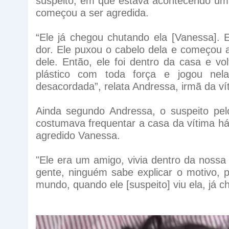
suspeito, em que estava acontecendo uma 
começou a ser agredida.
“Ele já chegou chutando ela [Vanessa]. E
dor. Ele puxou o cabelo dela e começou a
dele. Então, ele foi dentro da casa e v
plástico com toda força e jogou nela
desacordada”, relata Andressa, irmã da ví
Ainda segundo Andressa, o suspeito pe
costumava frequentar a casa da vítima há
agredido Vanessa.
"Ele era um amigo, vivia dentro da noss
gente, ninguém sabe explicar o motivo, p
mundo, quando ele [suspeito] viu ela, já c