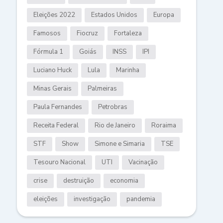
Eleições 2022
Estados Unidos
Europa
Famosos
Fiocruz
Fortaleza
Fórmula 1
Goiás
INSS
IPI
Luciano Huck
Lula
Marinha
Minas Gerais
Palmeiras
Paula Fernandes
Petrobras
Receita Federal
Rio de Janeiro
Roraima
STF
Show
Simone e Simaria
TSE
Tesouro Nacional
UTI
Vacinação
crise
destruição
economia
eleições
investigação
pandemia